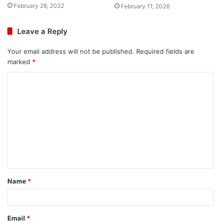
February 28, 2022
February 11, 2026
Leave a Reply
Your email address will not be published.
Required fields are
marked
*
C
o
m
m
e
n
t
Name
*
*
Email
*