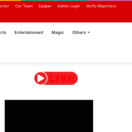
orter
Our Team
Epaper
Admin Login
Verify Reporters
rts
Entertainment
Magic
Others