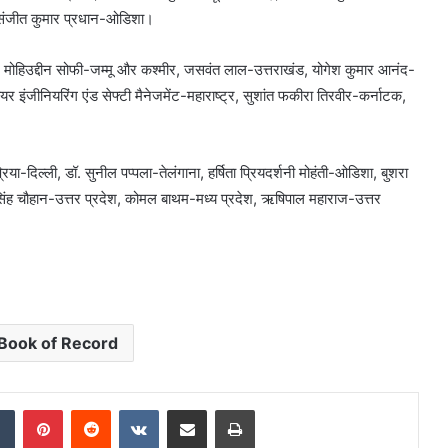
ॉ. संजीत कुमार प्रधान-ओडिशा।
ाम मोहिउद्दीन सोफी-जम्मू और कश्मीर, जसवंत लाल-उत्तराखंड, योगेश कुमार आनंद-
यर इंजीनियरिंग एंड सेफ्टी मैनेजमेंट-महाराष्ट्र, सुशांत फकीरा तिरवीर-कर्नाटक,
प्रिया-दिल्ली, डॉ. सुनील पप्पला-तेलंगाना, हर्षिता प्रियदर्शनी मोहंती-ओडिशा, बुशरा
 सिंह चौहान-उत्तर प्रदेश, कोमल बाथम-मध्य प्रदेश, ऋषिपाल महाराज-उत्तर
Book of Record
dIn
Tumblr
Pinterest
Reddit
VKontakte
Share via Email
Print