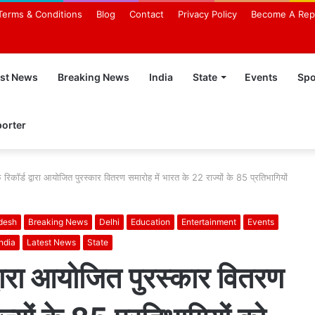
Terms & Conditions
Blog
Contact
Privacy Policy
Become A Rep
est News
Breaking News
India
State
Events
Spo
orter
िकॉर्ड द्वारा आयोजित पुरस्कार वितरण समारोह में भारत के 22 राज्यों के 85 प्रतिभागियों
desh
Breaking News
Delhi
Education
Entertainment
Events
India
Latest News
State
वारा आयोजित पुरस्कार वितरण