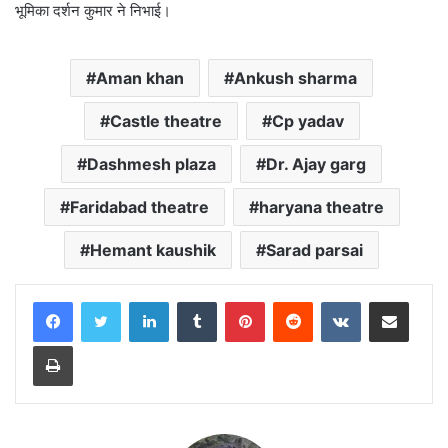
भूमिका दर्शन कुमार ने निभाई।
Aman khan
Ankush sharma
Castle theatre
Cp yadav
Dashmesh plaza
Dr. Ajay garg
Faridabad theatre
haryana theatre
Hemant kaushik
Sarad parsai
LinkedIn
Tumblr
Pinterest
Reddit
VKontakte
Share via Email
Print