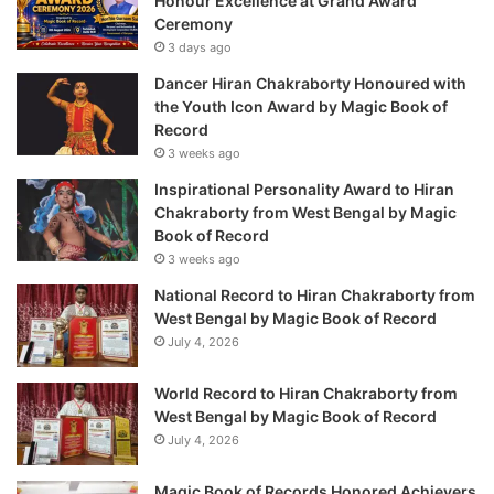
Honour Excellence at Grand Award
Ceremony
3 days ago
Dancer Hiran Chakraborty Honoured with
the Youth Icon Award by Magic Book of
Record
3 weeks ago
Inspirational Personality Award to Hiran
Chakraborty from West Bengal by Magic
Book of Record
3 weeks ago
National Record to Hiran Chakraborty from
West Bengal by Magic Book of Record
July 4, 2026
World Record to Hiran Chakraborty from
West Bengal by Magic Book of Record
July 4, 2026
Magic Book of Records Honored Achievers