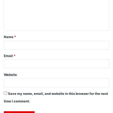
m
m
e
n
t
Name
*
*
Email
*
Website
Save my name, email, and website in this browser for the next
time I comment.