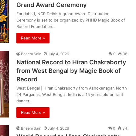
Grand Award Ceremony
Faridabad, NCR Delhi: A grand Award Distribution
Ceremony is set to be organized by PHHD Magic Book of
Record Foundation…
Read More »
Bheem Sain
July 4, 2026
0
36
National Record to Hiran Chakraborty
from West Bengal by Magic Book of
Record
West Bengal | Hiran Chakraborty from Ashokenagar, North
24 Parganas, West Bengal, India is a 15 years old brilliant
dancer…
Read More »
Bheem Sain
July 4, 2026
0
34