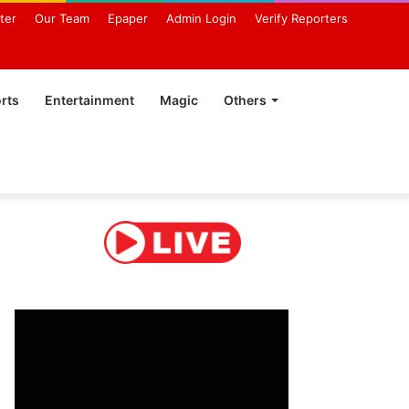
ter
Our Team
Epaper
Admin Login
Verify Reporters
rts
Entertainment
Magic
Others