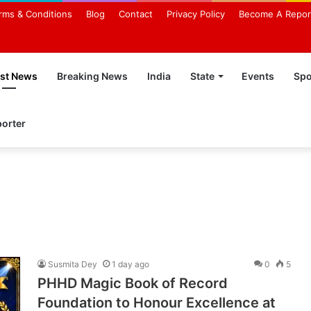
rms & Conditions
Blog
Contact
Privacy Policy
Become A Repor
est News
Breaking News
India
State
Events
Spo
orter
Susmita Dey
1 day ago
0
5
PHHD Magic Book of Record
Foundation to Honour Excellence at