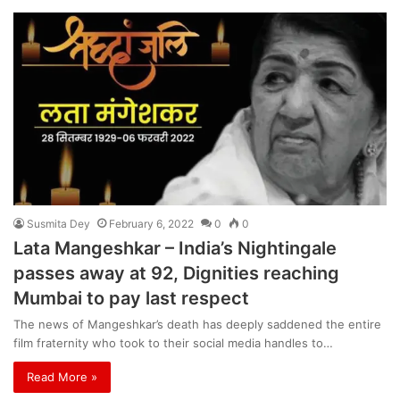
Susmita Dey
February 6, 2022
0
0
Lata Mangeshkar – India’s Nightingale
passes away at 92, Dignities reaching
Mumbai to pay last respect
The news of Mangeshkar’s death has deeply saddened the entire
film fraternity who took to their social media handles to…
Read More »