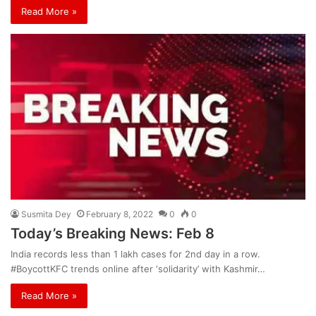
Read More »
Susmita Dey
February 8, 2022
0
0
Today’s Breaking News: Feb 8
India records less than 1 lakh cases for 2nd day in a row.
#BoycottKFC trends online after ‘solidarity’ with Kashmir…
Read More »