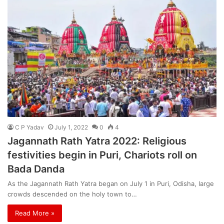
C P Yadav
July 1, 2022
0
4
Jagannath Rath Yatra 2022: Religious
festivities begin in Puri, Chariots roll on
Bada Danda
As the Jagannath Rath Yatra began on July 1 in Puri, Odisha, large
crowds descended on the holy town to…
Read More »