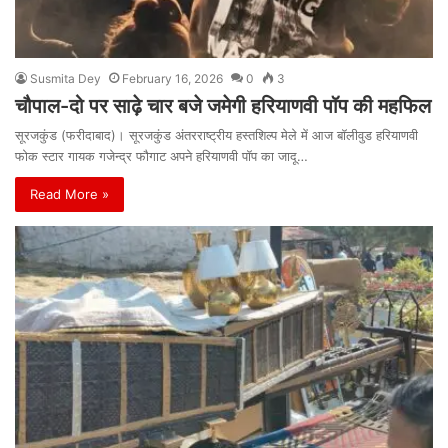
Susmita Dey
February 16, 2026
0
3
चौपाल-दो पर साढ़े चार बजे जमेगी हरियाणवी पॉप की महफिल
सूरजकुंड (फरीदाबाद)। सूरजकुंड अंतरराष्ट्रीय हस्तशिल्प मेले में आज बॉलीवुड हरियाणवी
फोक स्टार गायक गजेन्द्र फौगाट अपने हरियाणवी पॉप का जादू…
Read More »