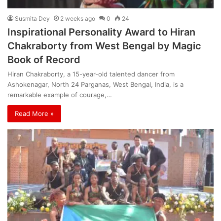
Susmita Dey
2 weeks ago
0
24
Inspirational Personality Award to Hiran
Chakraborty from West Bengal by Magic
Book of Record
Hiran Chakraborty, a 15-year-old talented dancer from
Ashokenagar, North 24 Parganas, West Bengal, India, is a
remarkable example of courage,…
Read More »