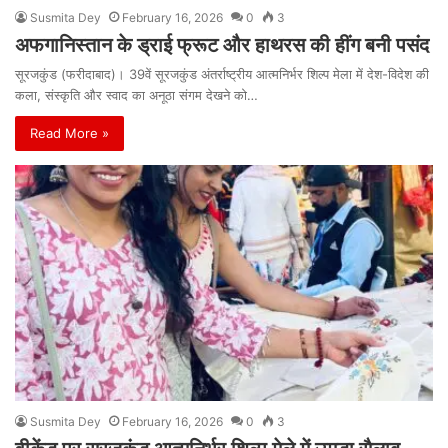
Susmita Dey
February 16, 2026
0
3
अफगानिस्तान के ड्राई फ्रूट और हाथरस की हींग बनी पसंद
सूरजकुंड (फरीदाबाद)। 39वें सूरजकुंड अंतर्राष्ट्रीय आत्मनिर्भर शिल्प मेला में देश-विदेश की
कला, संस्कृति और स्वाद का अनूठा संगम देखने को…
Read More »
Susmita Dey
February 16, 2026
0
3