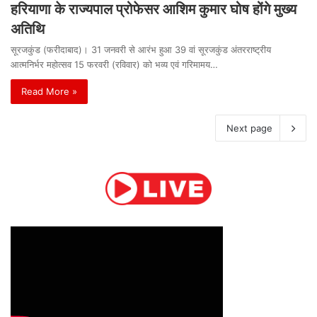
हरियाणा के राज्यपाल प्रोफेसर आशिम कुमार घोष होंगे मुख्य
अतिथि
सूरजकुंड (फरीदाबाद)। 31 जनवरी से आरंभ हुआ 39 वां सूरजकुंड अंतरराष्ट्रीय
आत्मनिर्भर महोत्सव 15 फरवरी (रविवार) को भव्य एवं गरिमामय…
Read More »
Next page