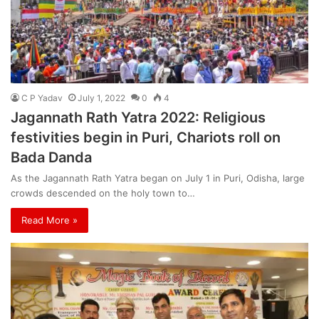
C P Yadav
July 1, 2022
0
4
Jagannath Rath Yatra 2022: Religious
festivities begin in Puri, Chariots roll on
Bada Danda
As the Jagannath Rath Yatra began on July 1 in Puri, Odisha, large
crowds descended on the holy town to…
Read More »