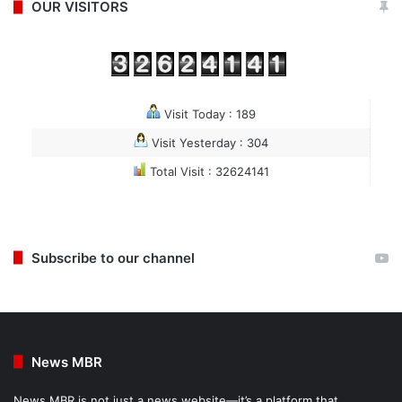
OUR VISITORS
Visit Today : 189
Visit Yesterday : 304
Total Visit : 32624141
Subscribe to our channel
News MBR
News MBR is not just a news website—it’s a platform that