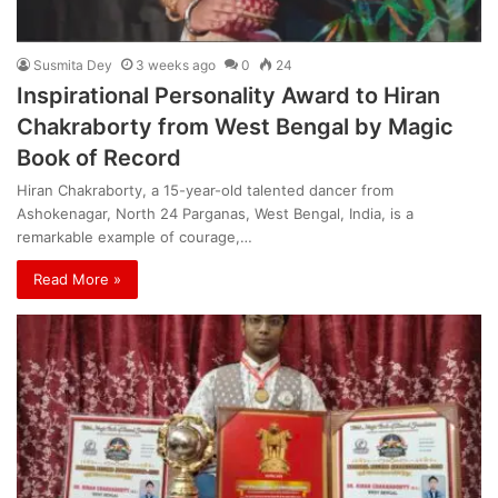
Susmita Dey
3 weeks ago
0
24
Inspirational Personality Award to Hiran
Chakraborty from West Bengal by Magic
Book of Record
Hiran Chakraborty, a 15-year-old talented dancer from
Ashokenagar, North 24 Parganas, West Bengal, India, is a
remarkable example of courage,…
Read More »