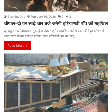
Susmita Dey
February 16, 2026
0
3
चौपाल-दो पर साढ़े चार बजे जमेगी हरियाणवी पॉप की महफिल
सूरजकुंड (फरीदाबाद)। सूरजकुंड अंतरराष्ट्रीय हस्तशिल्प मेले में आज बॉलीवुड हरियाणवी
फोक स्टार गायक गजेन्द्र फौगाट अपने हरियाणवी पॉप का जादू…
Read More »