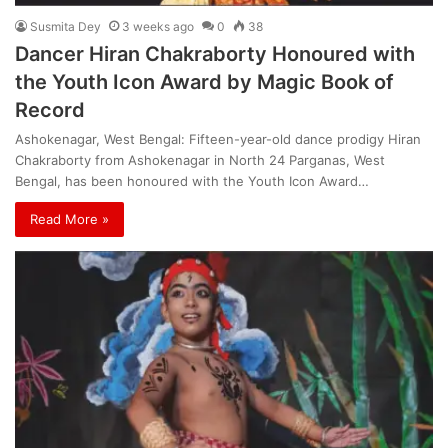
Susmita Dey
3 weeks ago
0
38
Dancer Hiran Chakraborty Honoured with
the Youth Icon Award by Magic Book of
Record
Ashokenagar, West Bengal: Fifteen-year-old dance prodigy Hiran
Chakraborty from Ashokenagar in North 24 Parganas, West
Bengal, has been honoured with the Youth Icon Award…
Read More »