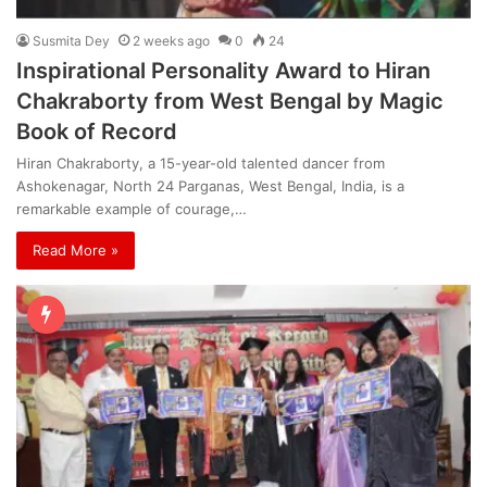
Susmita Dey
2 weeks ago
0
24
Inspirational Personality Award to Hiran
Chakraborty from West Bengal by Magic
Book of Record
Hiran Chakraborty, a 15-year-old talented dancer from
Ashokenagar, North 24 Parganas, West Bengal, India, is a
remarkable example of courage,…
Read More »