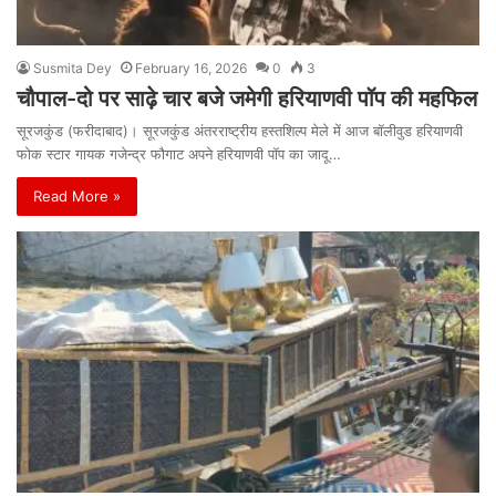
Susmita Dey
February 16, 2026
0
3
चौपाल-दो पर साढ़े चार बजे जमेगी हरियाणवी पॉप की महफिल
सूरजकुंड (फरीदाबाद)। सूरजकुंड अंतरराष्ट्रीय हस्तशिल्प मेले में आज बॉलीवुड हरियाणवी
फोक स्टार गायक गजेन्द्र फौगाट अपने हरियाणवी पॉप का जादू…
Read More »