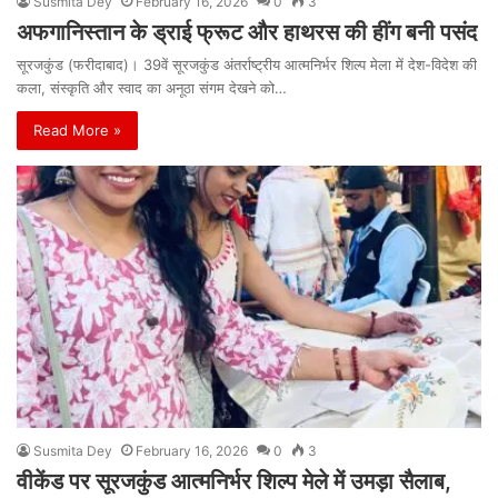
Susmita Dey
February 16, 2026
0
3
अफगानिस्तान के ड्राई फ्रूट और हाथरस की हींग बनी पसंद
सूरजकुंड (फरीदाबाद)। 39वें सूरजकुंड अंतर्राष्ट्रीय आत्मनिर्भर शिल्प मेला में देश-विदेश की
कला, संस्कृति और स्वाद का अनूठा संगम देखने को…
Read More »
Susmita Dey
February 16, 2026
0
3
वीकेंड पर सूरजकुंड आत्मनिर्भर शिल्प मेले में उमड़ा सैलाब,