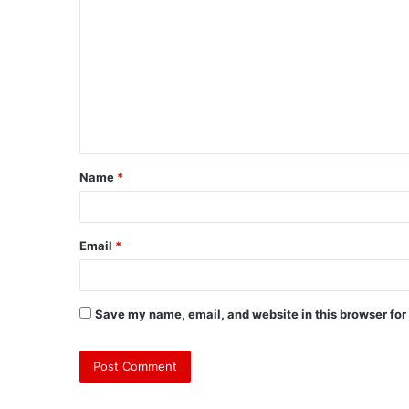
o
m
m
e
n
t
Name
*
*
Email
*
Save my name, email, and website in this browser for