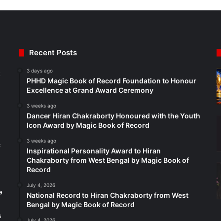
Recent Posts
3 days ago
t
PHHD Magic Book of Record Foundation to Honour
Excellence at Grand Award Ceremony
3 weeks ago
Dancer Hiran Chakraborty Honoured with the Youth
Icon Award by Magic Book of Record
3 weeks ago
c
Inspirational Personality Award to Hiran
Chakraborty from West Bengal by Magic Book of
Record
July 4, 2026
e
National Record to Hiran Chakraborty from West
Bengal by Magic Book of Record
s
July 4, 2026