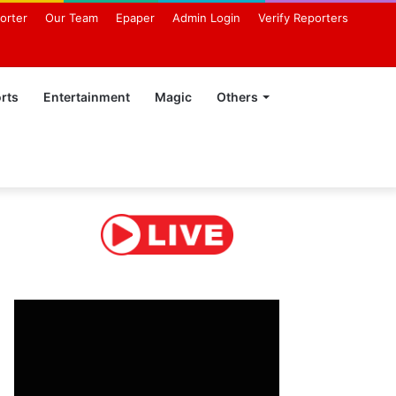
orter
Our Team
Epaper
Admin Login
Verify Reporters
rts
Entertainment
Magic
Others