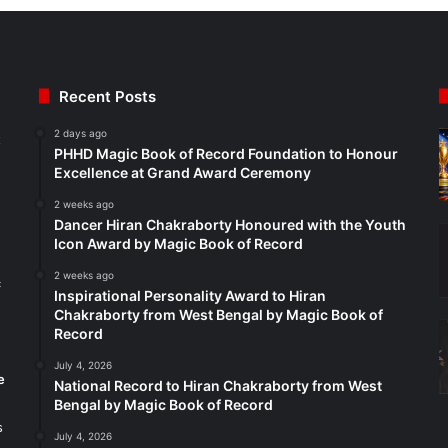
Recent Posts
2 days ago
t
PHHD Magic Book of Record Foundation to Honour
Excellence at Grand Award Ceremony
2 weeks ago
Dancer Hiran Chakraborty Honoured with the Youth
Icon Award by Magic Book of Record
2 weeks ago
c
Inspirational Personality Award to Hiran
Chakraborty from West Bengal by Magic Book of
Record
July 4, 2026
e
National Record to Hiran Chakraborty from West
Bengal by Magic Book of Record
s
July 4, 2026