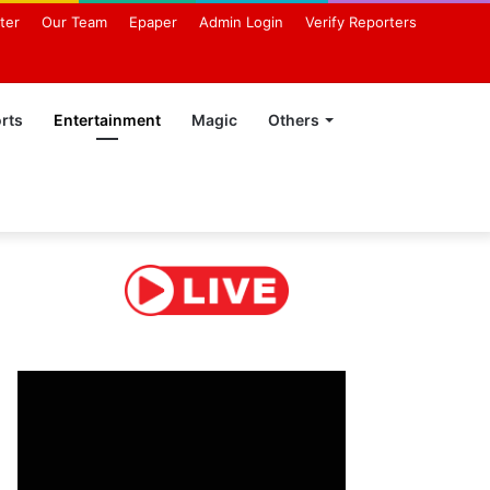
ter
Our Team
Epaper
Admin Login
Verify Reporters
rts
Entertainment
Magic
Others