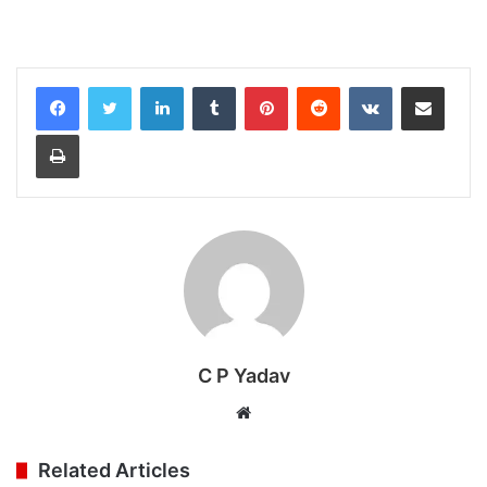
LinkedIn
Tumblr
Pinterest
Reddit
VKontakte
Share via Email
Print
C P Yadav
Website
Related Articles