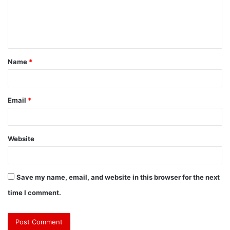
m
e
n
t
Name
*
*
Email
*
Website
Save my name, email, and website in this browser for the next
time I comment.