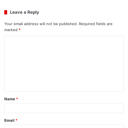
Leave a Reply
Your email address will not be published.
Required fields are
marked
*
C
o
m
m
e
n
t
Name
*
*
Email
*