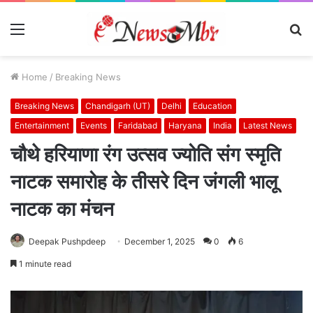
Menu
S
fo
Home
/
Breaking News
Breaking News
Chandigarh (UT)
Delhi
Education
Entertainment
Events
Faridabad
Haryana
India
Latest News
चौथे हरियाणा रंग उत्सव ज्योति संग स्मृति
नाटक समारोह के तीसरे दिन जंगली भालू
नाटक का मंचन
Deepak Pushpdeep
December 1, 2025
0
6
1 minute read