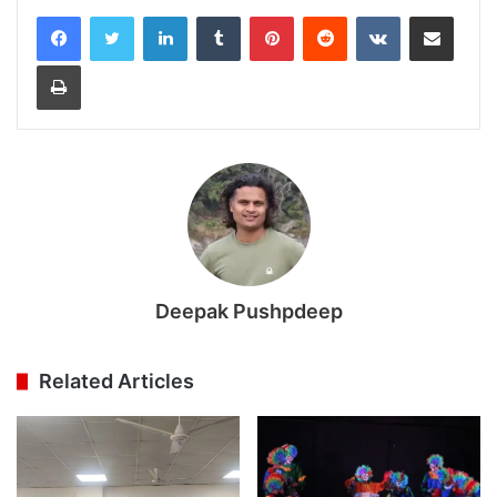
LinkedIn
Tumblr
Pinterest
Reddit
VKontakte
Share via Email
Print
Deepak Pushpdeep
Related Articles