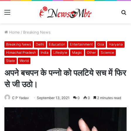
Menu
S
fo
Home
/
Breaking News
Breaking News
Delhi
Education
Entertainment
Goa
Haryana
Himachal Pradesh
India
Lifestyle
Magic
Other
Science
State
World
अपने बचपन के पन्नो को पलटिये सच में फिर
से जी उठो।
C P Yadav
September 13, 2021
0
0
2 minutes read