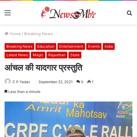
Menu
S
fo
Home
/
Breaking News
Breaking News
Education
Entertainment
Events
India
Latest News
Magic
Rajasthan
State
आंचल की यादगार प्रस्तुति
C P Yadav
September 22, 2021
0
1
Less than a minute