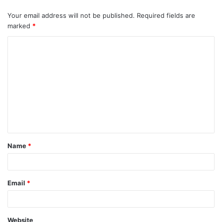
Your email address will not be published.
Required fields are
marked
*
C
o
m
m
e
n
t
Name
*
*
Email
*
Website