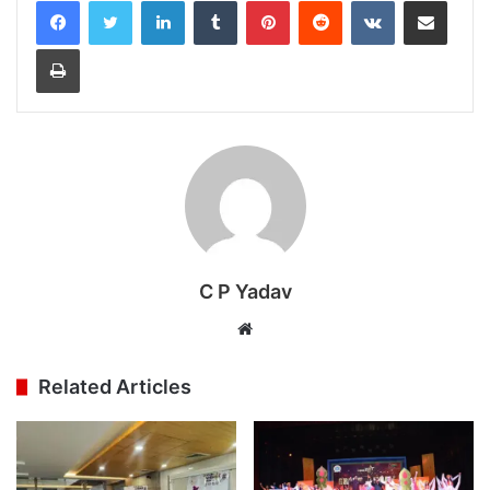
LinkedIn
Tumblr
Pinterest
Reddit
VKontakte
Share via Email
Print
C P Yadav
Website
Related Articles