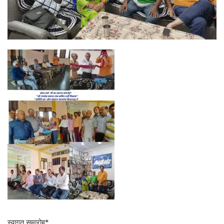
स्वागत समारोह*