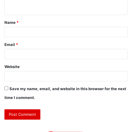
n
t
Name
*
*
Email
*
Website
Save my name, email, and website in this browser for the next
time I comment.