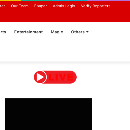
ter
Our Team
Epaper
Admin Login
Verify Reporters
rts
Entertainment
Magic
Others