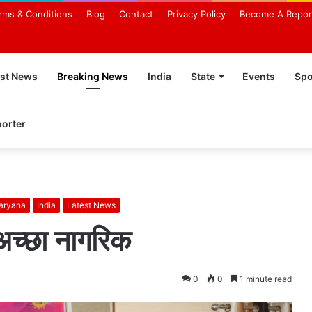
rms & Conditions
Blog
Contact
Privacy Policy
Become A Repor
est News
Breaking News
India
State
Events
Spo
orter
aryana
India
Latest News
ै अच्छा नागरिक
0
0
1 minute read