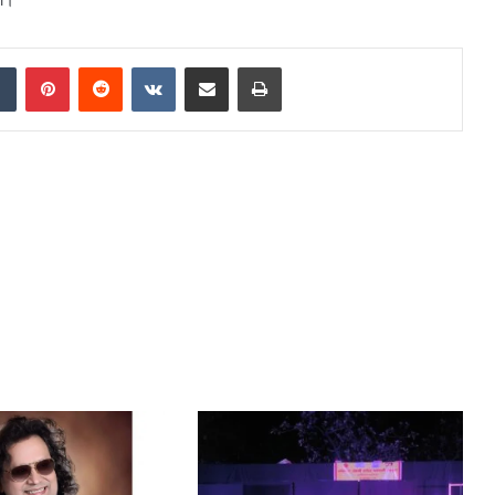
dIn
Tumblr
Pinterest
Reddit
VKontakte
Share via Email
Print