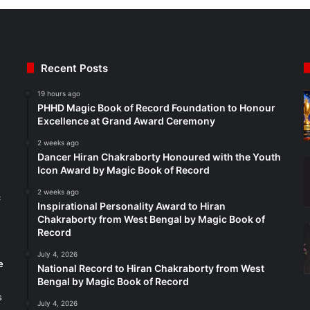
Recent Posts
19 hours ago
t
PHHD Magic Book of Record Foundation to Honour
Excellence at Grand Award Ceremony
2 weeks ago
Dancer Hiran Chakraborty Honoured with the Youth
Icon Award by Magic Book of Record
2 weeks ago
c
Inspirational Personality Award to Hiran
Chakraborty from West Bengal by Magic Book of
Record
July 4, 2026
e
National Record to Hiran Chakraborty from West
Bengal by Magic Book of Record
s
July 4, 2026