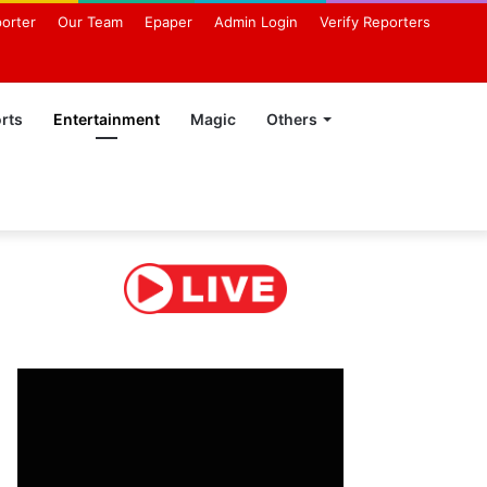
orter
Our Team
Epaper
Admin Login
Verify Reporters
rts
Entertainment
Magic
Others