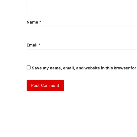
n
t
Name
*
*
Email
*
Save my name, email, and website in this browser for