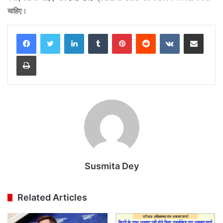
चाहिए।
LinkedIn
Tumblr
Pinterest
Reddit
VKontakte
Share via Email
Print
Susmita Dey
Related Articles