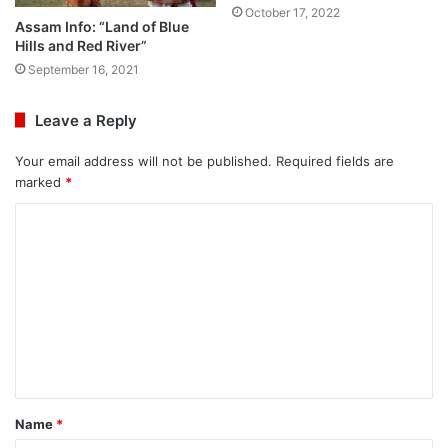
October 17, 2022
Assam Info: “Land of Blue
Hills and Red River”
September 16, 2021
Leave a Reply
Your email address will not be published.
Required fields are
marked
*
C
o
m
m
e
n
t
Name
*
*