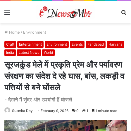
Menu
S
fo
Home
/
Environment
Craft
Entertainment
Environment
Events
Faridabad
Haryana
India
Latest News
World
सूरजकुंड मेले में प्रकृति प्रेम और पर्यावरण
संरक्षण का संदेश दे रहे घास, बांस, लकड़ी व
पत्तियों से बने घोंसले
- देखने में सुंदर और उपयोगी हैं घोसलें
Susmita Dey
February 9, 2026
0
1
1 minute read