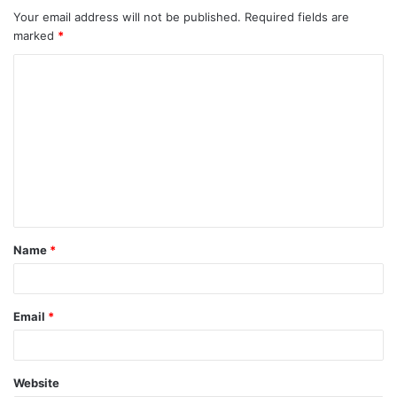
Your email address will not be published.
Required fields are
marked
*
C
o
m
m
e
n
t
Name
*
*
Email
*
Website