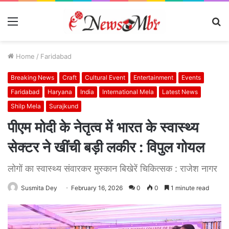
Menu
S
fo
Home
/
Faridabad
Breaking News
Craft
Cultural Event
Entertainment
Events
Faridabad
Haryana
India
International Mela
Latest News
Shilp Mela
Surajkund
पीएम मोदी के नेतृत्व में भारत के स्वास्थ्य
सेक्टर ने खींची बड़ी लकीर : विपुल गोयल
लोगों का स्वास्थ्य संवारकर मुस्कान बिखेरें चिकित्सक : राजेश नागर
Susmita Dey
February 16, 2026
0
0
1 minute read