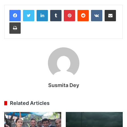
LinkedIn
Tumblr
Pinterest
Reddit
VKontakte
Share via Email
Print
Susmita Dey
Related Articles