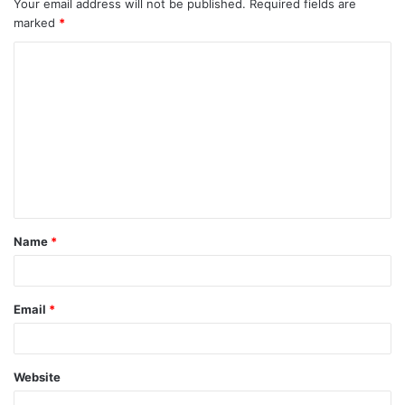
Your email address will not be published.
Required fields are
marked
*
C
o
m
m
e
n
t
Name
*
*
Email
*
Website