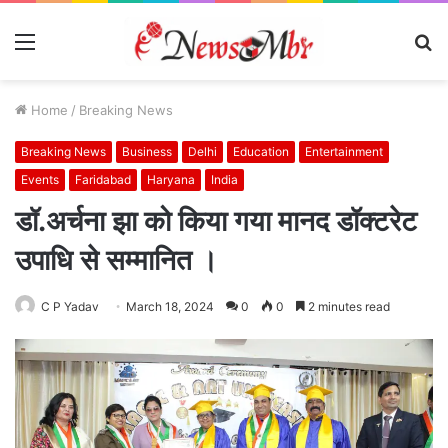
Menu
S
fo
Home
/
Breaking News
Breaking News
Business
Delhi
Education
Entertainment
Events
Faridabad
Haryana
India
डॉ.अर्चना झा को किया गया मानद डॉक्टरेट
उपाधि से सम्मानित ।
C P Yadav
March 18, 2024
0
0
2 minutes read