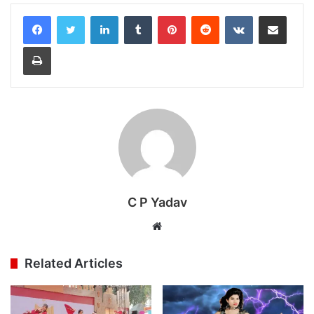
LinkedIn
Tumblr
Pinterest
Reddit
VKontakte
Share via Email
Print
C P Yadav
Website
Related Articles