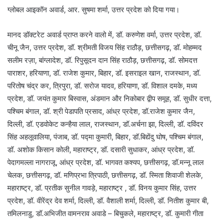
ग्लोबल आइकॉन अवार्ड, आर. सुषमा शर्मा, उत्तर प्रदेश को दिया गया।
मानद डॉक्टरेट अवार्ड प्राप्त करने वालो में, डॉ. करुणेश वर्मा, उत्तर प्रदेश, डॉ.
चीनू जैन, उत्तर प्रदेश, डॉ. श्रीमती विजय सिंह राठौड़, छत्तीसगढ़, डॉ. मोहम्मद
सलीम रज़ा, बांग्लादेश, डॉ. रिपुसूदन दान सिंह राठौड़, छत्तीसगढ़, डॉ. सोमदत्त
पाराशर, हरियाणा, डॉ. राजेश कुमार, बिहार, डॉ. इसराइल खान, राजस्थान, डॉ.
परितोष चंद्र कर, त्रिपुरा, डॉ. सरोज यादव, हरियाणा, डॉ. विशाल दमके, मध्य
प्रदेश, डॉ. जयंत कुमार बिस्वास, अंडमान और निकोबार द्वीप समूह, डॉ. सुधीर दत्ता,
पश्चिम बंगाल, डॉ. श्री पेडापति प्रसाद, आंध्र प्रदेश, डॉ.राजेश कुमार जैन,
दिल्ली, डॉ. एडवोकेट कन्हैया लाल, राजस्थान, डॉ.अर्चना झा, दिल्ली, डॉ. दविंदर
सिंह अहलूवालिया, पंजाब, डॉ. पद्मा कुमारी, बिहार, डॉ.बिद्येंदु घोष, पश्चिम बंगाल,
डॉ. अशोक किसान कोली, महाराष्ट्र, डॉ. दसारी सुधाकर, आंध्र प्रदेश, डॉ.
पेदागमल्ला नागराजू, आंध्र प्रदेश, डॉ. भागवत कश्यप, छत्तीसगढ़, डॉ.मन्नू लाल
चेलक, छत्तीसगढ़, डॉ. मणिप्रभा त्रिपाठी, छत्तीसगढ़, डॉ. स्मिता शिवाजी शेलके,
महाराष्ट्र, डॉ. प्रतीक सुनील गावड़े, महाराष्ट्र , डॉ. विनय कुमार सिंह, उत्तर
प्रदेश, डॉ. वीरेंद्र देव शर्मा, दिल्ली, डॉ. वैशाली शर्मा, दिल्ली, डॉ. नितीश कुमार बी,
तमिलनाडु, डॉ.अभिजीत वामनराव अवाडे – बिचुकले, महाराष्ट्र, डॉ. कुमारी गीता