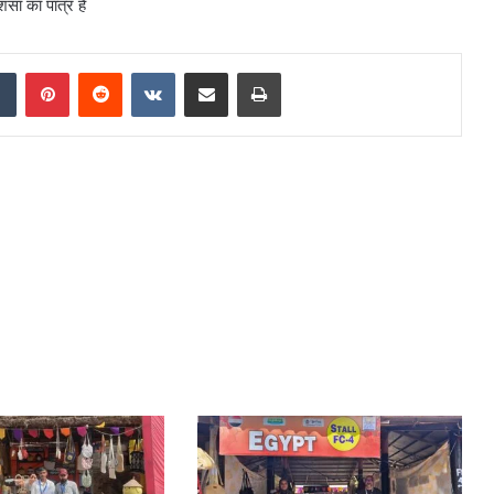
ंसा का पात्र है
dIn
Tumblr
Pinterest
Reddit
VKontakte
Share via Email
Print