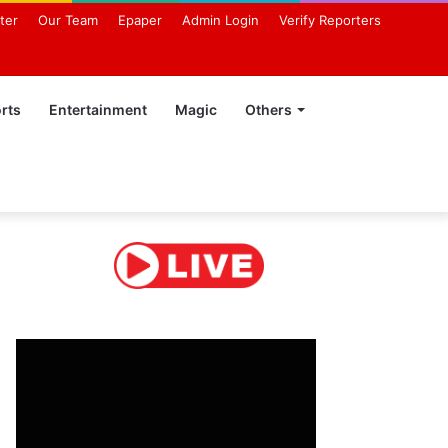
ter
Our Team
Epaper
Admin Login
Verify Reporters
rts
Entertainment
Magic
Others