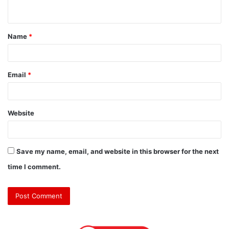
n
t
Name
*
*
Email
*
Website
Save my name, email, and website in this browser for the next
time I comment.