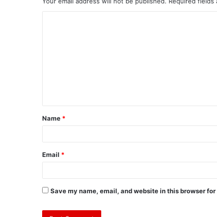
Your email address will not be published.
Required fields
C
o
m
m
e
n
t
Name
*
*
Email
*
Save my name, email, and website in this browser for