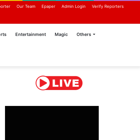
orter
Our Team
Epaper
Admin Login
Verify Reporters
rts
Entertainment
Magic
Others