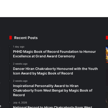
Recent Posts
1 day ago
t
PHHD Magic Book of Record Foundation to Honour
Excellence at Grand Award Ceremony
2 weeks ago
Dancer Hiran Chakraborty Honoured with the Youth
Icon Award by Magic Book of Record
2 weeks ago
c
Inspirational Personality Award to Hiran
Chakraborty from West Bengal by Magic Book of
Record
July 4, 2026
e
National Record to Hiran Chakraborty from West