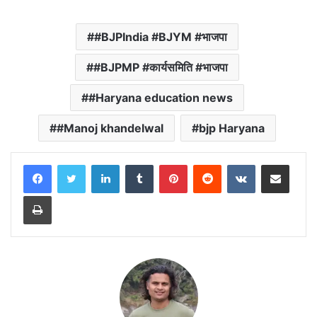
#BJPIndia #BJYM #भाजपा
#BJPMP #कार्यसमिति #भाजपा
#Haryana education news
#Manoj khandelwal
bjp Haryana
LinkedIn
Tumblr
Pinterest
Reddit
VKontakte
Share via Email
Print