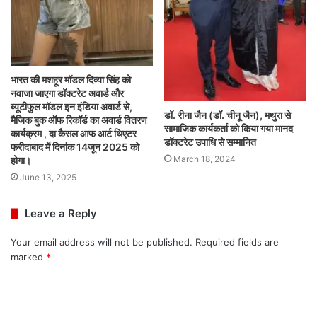
भारत की मशहूर मॉडल दिव्या सिंह को
नवाजा जाएगा डॉक्टरेट अवार्ड और
ब्यूटीफुल मॉडल इन इंडिया अवार्ड से,
डॉ. रीना जैन (डॉ. चीनू जैन), मथुरा से
मैजिक बुक ऑफ रिकॉर्ड का अवार्ड वितरण
सामाजिक कार्यकर्ता को किया गया मानद
कार्यक्रम , दा कैसल आफ आर्ट थिएटर
डॉक्टरेट उपाधि से सम्मानित
फरीदाबाद में दिनांक 14जून 2025 को
March 18, 2024
होगा।
June 13, 2025
Leave a Reply
Your email address will not be published.
Required fields are
marked
*
C
o