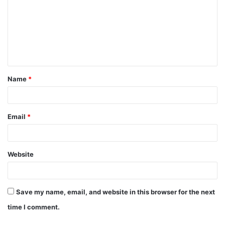
m
m
e
n
t
Name
*
*
Email
*
Website
Save my name, email, and website in this browser for the next
time I comment.