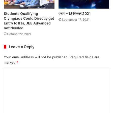
Students Qualifying
पंचांग – 18 सितंबर 2021
Olympiads Could Directly get
September 17, 2021
Entry to IITs, JEE Advanced
not Needed
October 22, 2021
Leave a Reply
Your email address will not be published.
Required fields are
marked
*
C
o
m
m
e
n