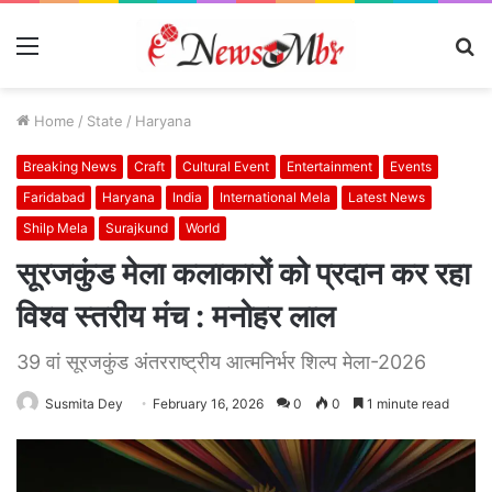
Menu
S
fo
Home
/
State
/
Haryana
Breaking News
Craft
Cultural Event
Entertainment
Events
Faridabad
Haryana
India
International Mela
Latest News
Shilp Mela
Surajkund
World
सूरजकुंड मेला कलाकारों को प्रदान कर रहा
विश्व स्तरीय मंच : मनोहर लाल
39 वां सूरजकुंड अंतरराष्ट्रीय आत्मनिर्भर शिल्प मेला-2026
Susmita Dey
February 16, 2026
0
0
1 minute read