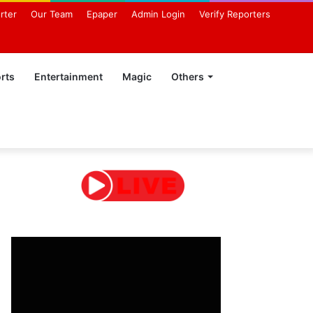
rter
Our Team
Epaper
Admin Login
Verify Reporters
rts
Entertainment
Magic
Others