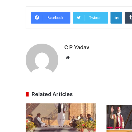
Linke
Facebook
Twitter
C P Yadav
Website
Related Articles