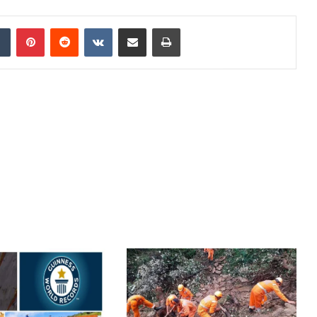
dIn
Tumblr
Pinterest
Reddit
VKontakte
Share via Email
Print