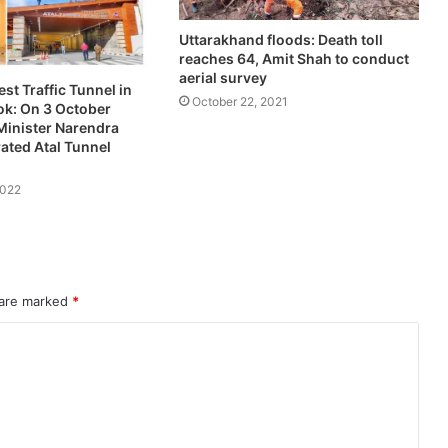
Uttarakhand floods: Death toll
reaches 64, Amit Shah to conduct
aerial survey
st Traffic Tunnel in
October 22, 2021
k: On 3 October
Minister Narendra
ated Atal Tunnel
2022
 are marked
*