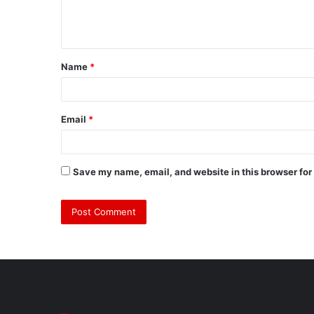
e
n
t
Name
*
*
Email
*
Save my name, email, and website in this browser for