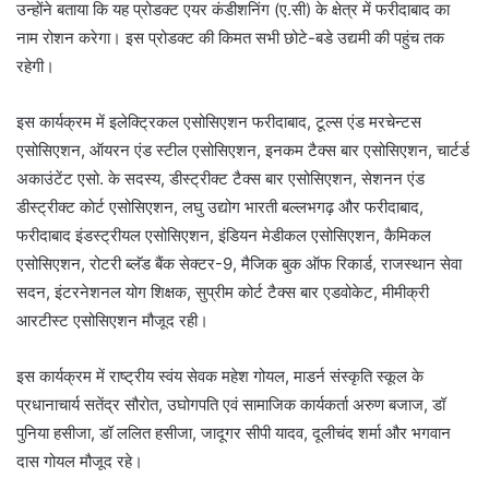
उन्होंने बताया कि यह प्रोडक्ट एयर कंडीशनिंग (ए.सी) के क्षेत्र में फरीदाबाद का
नाम रोशन करेगा। इस प्रोडक्ट की किमत सभी छोटे-बडे उद्यमी की पहुंच तक
रहेगी।
इस कार्यक्रम में इलेक्ट्रिकल एसोसिएशन फरीदाबाद, टूल्स एंड मरचेन्टस
एसोसिएशन, ऑयरन एंड स्टील एसोसिएशन, इनकम टैक्स बार एसोसिएशन, चार्टर्ड
अकाउंटेंट एसो. के सदस्य, डीस्ट्रीक्ट टैक्स बार एसोसिएशन, सेशनन एंड
डीस्ट्रीक्ट काेर्ट एसोसिएशन, लघु उद्योग भारती बल्लभगढ़ और फरीदाबाद,
फरीदाबाद इंडस्ट्रीयल एसोसिएशन, इंडियन मेडीकल एसोसिएशन, कैमिकल
एसोसिएशन, रोटरी ब्लॅड बैंक सेक्टर-9, मैजिक बुक ऑफ रिकार्ड, राजस्थान सेवा
सदन, इंटरनेशनल योग शिक्षक, सुप्रीम कोर्ट टैक्स बार एडवोकेट, मीमीक्री
आरटीस्ट एसोसिएशन मौजूद रही।
इस कार्यक्रम में राष्ट्रीय स्वंय सेवक महेश गोयल, माडर्न संस्कृति स्कूल के
प्रधानाचार्य सतेंद्र सौरोत, उघोगपति एवं सामाजिक कार्यकर्ता अरुण बजाज, डॉ
पुनिया हसीजा, डॉ ललित हसीजा, जादूगर सीपी यादव, दूलीचंद शर्मा और भगवान
दास गोयल मौजूद रहे।