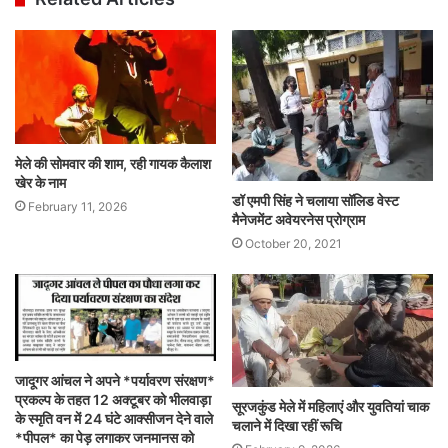
मेले की सोमवार की शाम, रही गायक कैलाश
खेर के नाम
डॉ एमपी सिंह ने चलाया सॉलिड वेस्ट
February 11, 2026
मैनेजमेंट अवेयरनेस प्रोग्राम
October 20, 2021
जादूगर आंचल ने अपने *पर्यावरण संरक्षण*
प्रकल्प के तहत 12 अक्टूबर को भीलवाड़ा
सूरजकुंड मेले में महिलाएं और युवतियां चाक
के स्मृति वन में 24 घंटे आक्सीजन देने वाले
चलाने में दिखा रहीं रूचि
*पीपल* का पेड़ लगाकर जनमानस को