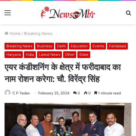
Menu
S
fo
Home
/
Breaking News
Breaking News
Business
Delhi
Education
Events
Faridabad
Haryana
India
Latest News
Other
State
एयर कंडीशनिंग के क्षेत्र में फरीदाबाद का
नाम रोशन करेगा: चौ. विरेंद्र सिंह
C P Yadav
February 25, 2024
0
0
1 minute read