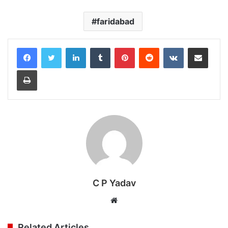
faridabad
LinkedIn
Tumblr
Pinterest
Reddit
VKontakte
Share via Email
Print
C P Yadav
Website
Related Articles