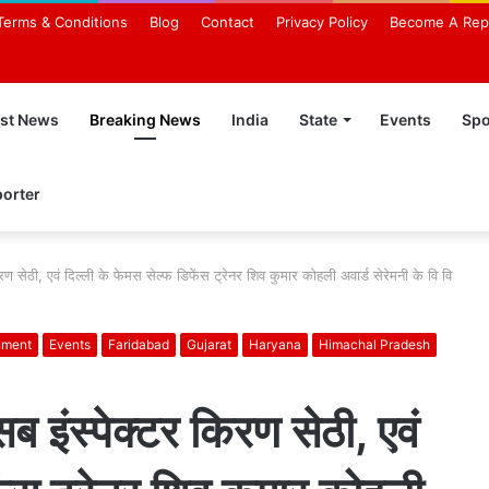
Terms & Conditions
Blog
Contact
Privacy Policy
Become A Rep
est News
Breaking News
India
State
Events
Spo
orter
रण सेठी, एवं दिल्ली के फेमस सेल्फ डिफेंस ट्रेनर शिव कुमार कोहली अवार्ड सेरेमनी के वि वि
nment
Events
Faridabad
Gujarat
Haryana
Himachal Pradesh
ब इंस्पेक्टर किरण सेठी, एवं