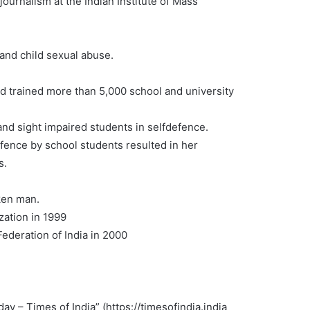
journalism at the Indian Institute of Mass
 and child sexual abuse.
ad trained more than 5,000 school and university
and sight impaired students in selfdefence.
efence by school students resulted in her
s.
ken man.
zation in 1999
ederation of India in 2000
day – Times of India” (https://timesofindia.india