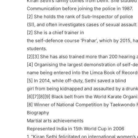
Kiran Sethi’s family comes from Delhi. She studied 
Communication before joining the police in 1987.
[2] She holds the rank of Sub-Inspector of police
(SI), and often investigates cases of sexual assault
[2] She is a chief trainer in
the self-defence course ‘Prahar’, which by 2015, h
students.
[2][3] She has also trained more than 200 hearing 
[4] Organising the largest demonstration of self-d
name being entered into the Limca Book of Record
[5] In 2014, while off-duty, Sethi saved a blind
girl from being kidnapped and assaulted by a drun
[6][7][8][9] Black belt from the World Karate Organi
[8] Winner of National Competition by Taekwondo F
Biography
Martial arts achievements
Represented India in 15th World Cup in 2006
1. “Kiran Sethi felicitated on international women’s 