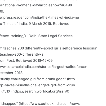
international-womens-day/articleshow/46498
09.
www.pressreader.com/india/the-times-of-india-ne
Times of India. 9 March 2015. Retrieved
fence-training/) . Delhi State Legal Services
 teaches 200 differently-abled girls selfdefence lessons”
teaches-200-differently-a
ium Post. Retrieved 2018-12-09.
www.coca-colaindia.com/stories/largest-selfdefence-
December 2018.
sually challenged girl from drunk goon” (http
p-saves-visually-challenged-girl-from-drun
-751X (https://search.worldcat.org/issn/0
 Kidnapped” (https://www.outlookindia.com/news