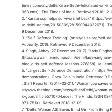
times.com/city/delhi/Kiran-Sethi-felicitated-on-
363.cms) . The Times of India. Retrieved 2018-12-
2. “Karate cop helps survivors hit back” (https://
w-delhi-edition/20150309/281590944032671) . The 
9 December 2018.
3. “Self-Defence Training” (http://dslsa.org/self-de
Authority. 2018. Retrieved 9 December 2018.
4. Singh, Abhay (27 December 2017). “Lady Singham
(http://www.millenniumpost.in/delhi/lady-singham-
bled-girls-self-defence-lessons-276858) . Millenn
5. “Largest Self-Defence Demonstration” (https://
demonstration) . Coca-Cola in India. Retrieved 9 
. Staff Reporter (2014-02-21). “Woman cop saves vi
s://www.thehindu.com/news/cities/Delhi/woman-co
k-goon/article5710704.ece) . The Hindu. ISSN 0971
971-751X) . Retrieved 2018-12-09.
7. “Delhi: Woman ASI Saves Blind Girl From Being