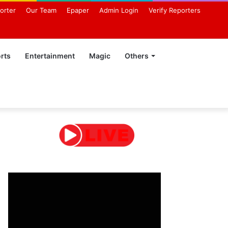
orter
Our Team
Epaper
Admin Login
Verify Reporters
rts
Entertainment
Magic
Others