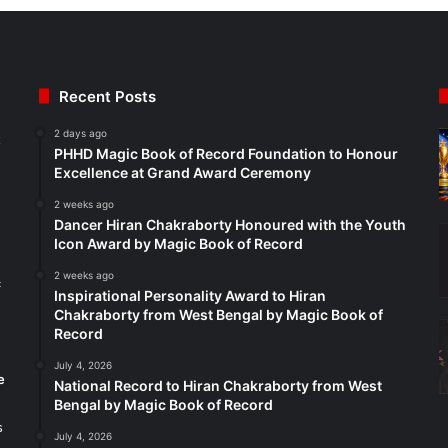
Recent Posts
2 days ago
t
PHHD Magic Book of Record Foundation to Honour
Excellence at Grand Award Ceremony
2 weeks ago
Dancer Hiran Chakraborty Honoured with the Youth
Icon Award by Magic Book of Record
2 weeks ago
c
Inspirational Personality Award to Hiran
Chakraborty from West Bengal by Magic Book of
Record
July 4, 2026
e
National Record to Hiran Chakraborty from West
Bengal by Magic Book of Record
s
July 4, 2026