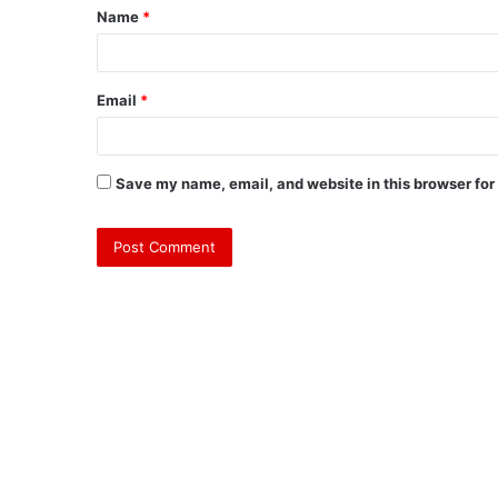
Name
*
*
Email
*
Save my name, email, and website in this browser for