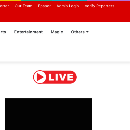
orter
Our Team
Epaper
Admin Login
Verify Reporters
rts
Entertainment
Magic
Others