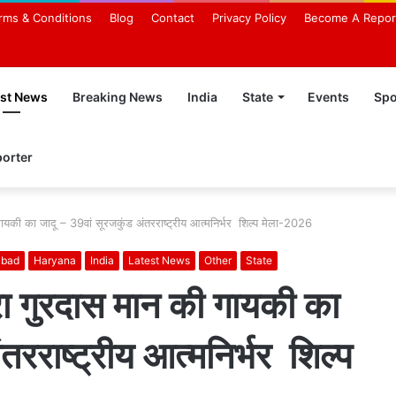
rms & Conditions
Blog
Contact
Privacy Policy
Become A Repor
est News
Breaking News
India
State
Events
Spo
orter
ायकी का जादू – 39वां सूरजकुंड अंतरराष्ट्रीय आत्मनिर्भर शिल्प मेला-2026
abad
Haryana
India
Latest News
Other
State
रा गुरदास मान की गायकी का
तरराष्ट्रीय आत्मनिर्भर शिल्प