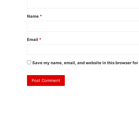
t
Name
*
*
Email
*
Save my name, email, and website in this browser for