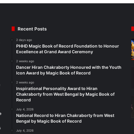
Recent Posts
2 days ago
t
PHHD Magic Book of Record Foundation to Honour
Excellence at Grand Award Ceremony
2 weeks ago
Dancer Hiran Chakraborty Honoured with the Youth
Icon Award by Magic Book of Record
2 weeks ago
c
Inspirational Personality Award to Hiran
Chakraborty from West Bengal by Magic Book of
Record
July 4, 2026
e
National Record to Hiran Chakraborty from West
Bengal by Magic Book of Record
s
July 4, 2026