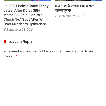
IPL 2021 Points Table Today
0 से 5 वर्ष के प्रत्येक बच्चे को पल्स
Latest After DC vs SRH,
पोलियो खुराक
Match 33: Delhi Capitals
September 26, 2021
Clinch No.1 Spot After Win
Over Sunrisers Hyderabad
September 23, 2021
Leave a Reply
Your email address will not be published.
Required fields are
marked
*
C
o
m
m
e
n