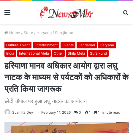
Menu
S
fo
Home
/
State
/
Haryana
/
Surajkund
Cultural Event
Entertainment
Events
Faridabad
Haryana
India
International Mela
Other
Shilp Mela
Surajkund
हरियाणा मानव अधिकार आयोग द्वारा लघु
नाटक के माध्यम से पर्यटकों को अधिकारों के
प्रति किया जागरूक
छोटी चौपाल पर हुआ लघु नाटक का आयोजन
Susmita Dey
February 11, 2026
0
1
1 minute read