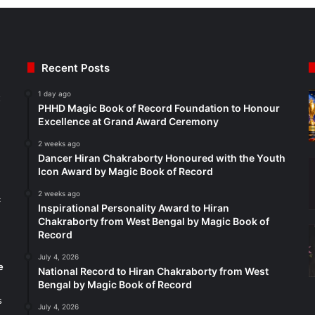
Recent Posts
1 day ago
t
PHHD Magic Book of Record Foundation to Honour
Excellence at Grand Award Ceremony
2 weeks ago
Dancer Hiran Chakraborty Honoured with the Youth
Icon Award by Magic Book of Record
2 weeks ago
c
Inspirational Personality Award to Hiran
Chakraborty from West Bengal by Magic Book of
Record
July 4, 2026
e
National Record to Hiran Chakraborty from West
Bengal by Magic Book of Record
s
July 4, 2026