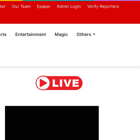
ter
Our Team
Epaper
Admin Login
Verify Reporters
rts
Entertainment
Magic
Others