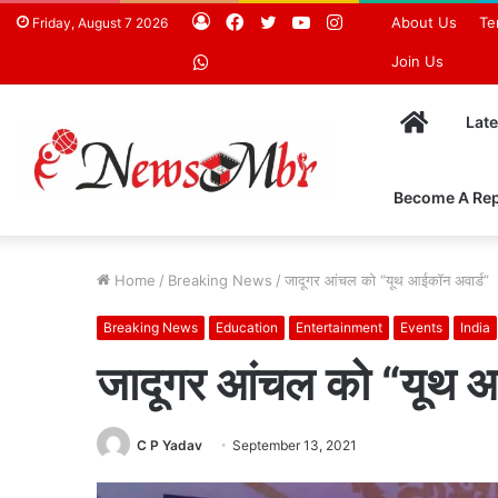
Log
Facebook
Twitter
YouTube
Instagram
About Us
Te
Friday, August 7 2026
In
WhatsApp
Join Us
Home
Lat
Become A Rep
Home
/
Breaking News
/
जादूगर आंचल को “यूथ आईकॉन अवार्ड”
Breaking News
Education
Entertainment
Events
India
जादूगर आंचल को “यूथ आ
C P Yadav
September 13, 2021