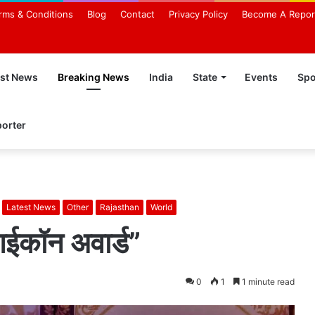
rms & Conditions
Blog
Contact
Privacy Policy
Become A Repor
est News
Breaking News
India
State
Events
Spo
orter
Latest News
Other
Rajasthan
World
ईकॉन अवार्ड”
0
1
1 minute read