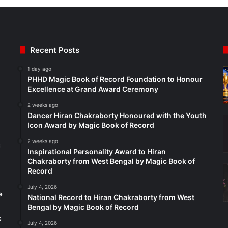
Recent Posts
1 day ago
t
PHHD Magic Book of Record Foundation to Honour
Excellence at Grand Award Ceremony
2 weeks ago
Dancer Hiran Chakraborty Honoured with the Youth
Icon Award by Magic Book of Record
2 weeks ago
c
Inspirational Personality Award to Hiran
Chakraborty from West Bengal by Magic Book of
Record
July 4, 2026
e
National Record to Hiran Chakraborty from West
Bengal by Magic Book of Record
s
July 4, 2026