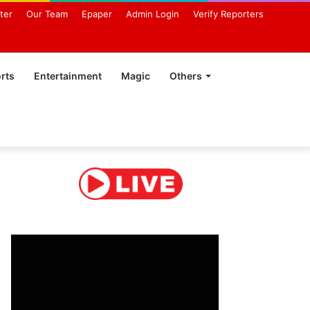
ter
Our Team
Epaper
Admin Login
Verify Reporters
rts
Entertainment
Magic
Others