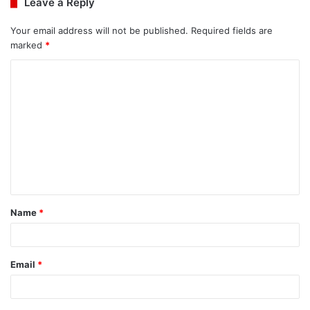
Leave a Reply
Your email address will not be published.
Required fields are
marked
*
C
o
m
m
e
n
t
Name
*
*
Email
*