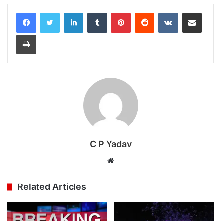
LinkedIn
Tumblr
Pinterest
Reddit
VKontakte
Share via Email
Print
C P Yadav
Website
Related Articles