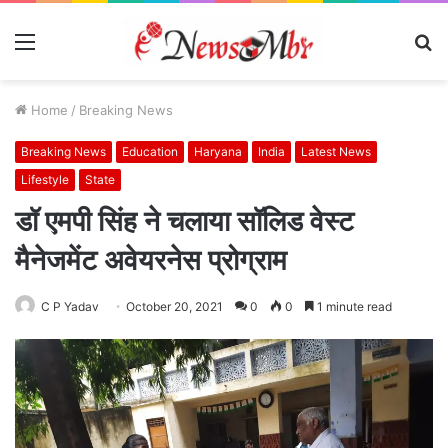
Menu
S
fo
Home
/
Breaking News
Breaking News
Education
Haryana
India
Latest News
Lifestyle
State
डॉ एमपी सिंह ने चलाया सॉलिड वेस्ट
मैनेजमेंट अवेयरनेस प्रोग्राम
C P Yadav
October 20, 2021
0
0
1 minute read