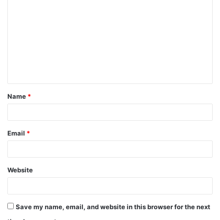
o
m
m
e
n
t
Name
*
*
Email
*
Website
Save my name, email, and website in this browser for the next