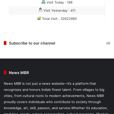
Visit Today : 196
Visit Yesterday : 411
Total Visit : 32622960
Subscribe to our channel
News MBR
News MBR is not just a news website—it’s a platform that
recognises and honors India’s finest talent. From villages to big
cities, from cultural roots to modern achievements, News MBR
proudly covers individuals who contribute to society through
knowledge, art, skill, passion, and service.Whether it’s education,
medicine, sports, nature conservation, cultural programs, lifestyle,