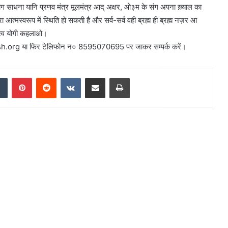
योग साधना यानि प्रणव मंत्र मूलमंत्र आद्‌ अक्षर, ओ३म के संग अपना ख़्याल का
रा आत्मस्वरूप में स्थिति हो सकती है और सर्व-सर्व वही ब्रह्म ही ब्रह्म नज़र आ
त्व योगी कहलाओ।
h.org या फिर टेलिफोन न० 8595070695 पर जाकर सम्पर्क करें।
dIn
Tumblr
Pinterest
Reddit
VKontakte
Share via Email
Print