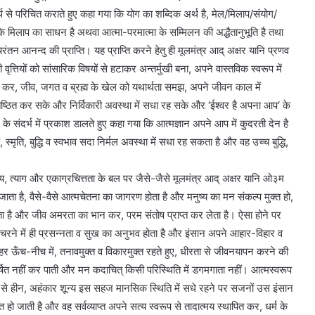
 से परिचित कराते हुए कहा गया कि योग का शब्दिक अर्थ है, मेल/मिलाप/संयोग/
मिलाप का साधन है अथवा आत्मा-परमात्मा के सम्मिलन की अद्धैतानुभूति है तथा
चिरंतन आनन्द की प्राप्ति। यह प्राप्ति करने हेतु ही मूलमंत्र आद्‌ अक्षर यानि प्रणव
 वृत्तियों को सांसारिक विषयों से हटाकर अन्तर्मुखी बना, अपने वास्तविक स्वरूप में
्त कर, जीव, जगत व ब्रह्म के खेल को यथार्थता समझ, अपने जीवन काल में
्रतिष्ठित कर सके और निर्विकारी अवस्था में सधा रह सके और ‘ईश्वर है अपना आप‘ के
े संदर्भ में प्रकाश डालते हुए कहा गया कि आत्मज्ञान अपने आप में कुदरती देन है
स्मृति, बुद्धि व स्वभाव सदा निर्मल अवस्था में सधा रह सकता है और वह उच्च बुद्धि,
य, त्याग और एकाग्रचित्तता के बल पर जैसे-जैसे मूलमंत्र आद्‌ अक्षर यानि ओ३म
जाता है, वैसे-वैसे आत्मचेतना का जागरण होता है और मनुष्य का मन संकल्प मुक्त हो,
ता है और जीव अमरता का भान कर, परम संतोष प्राप्त कर लेता है। ऐसा होने पर
चरने में ही प्रसन्नता व सुख का अनुभव होता है और इंसान अपने आहार-विहार व
हर ऊँच-नीच में, तनावमुक्त व विकारमुक्त रहते हुए, धीरता से जीवनयापन करने की
 नहीं कर पाती और मन कदाचित्‌ किसी परिस्थिति में डगमगाता नहीं। आत्मस्वरूप
ा से हीन, अहंकार शून्य इस सहज मानसिक स्थिति में सधे रहने पर सजनों उस इंसान
 हो जाती है और वह सर्वव्याप्त अपने सत्य स्वरूप से तादात्मय स्थापित कर, धर्म के