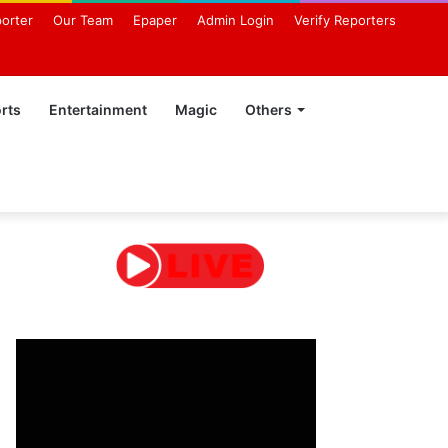
orter
Our Team
Epaper
Admin Login
Verify Reporters
rts
Entertainment
Magic
Others