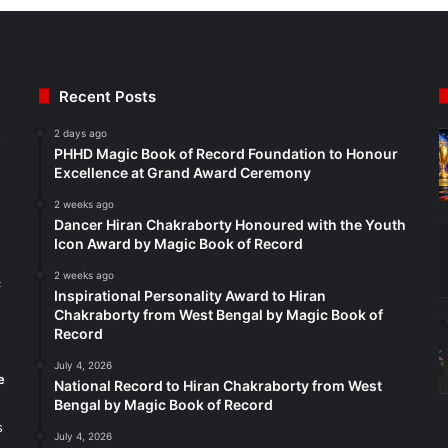
Recent Posts
2 days ago
t
PHHD Magic Book of Record Foundation to Honour
Excellence at Grand Award Ceremony
2 weeks ago
Dancer Hiran Chakraborty Honoured with the Youth
Icon Award by Magic Book of Record
2 weeks ago
c
Inspirational Personality Award to Hiran
Chakraborty from West Bengal by Magic Book of
Record
July 4, 2026
e
National Record to Hiran Chakraborty from West
Bengal by Magic Book of Record
s
July 4, 2026