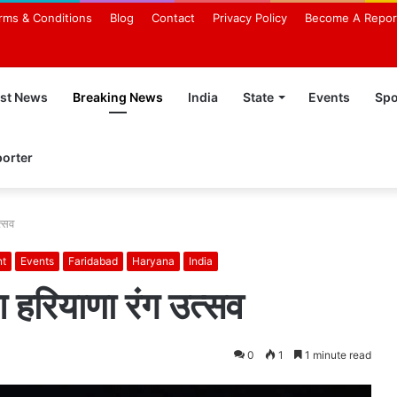
rms & Conditions
Blog
Contact
Privacy Policy
Become A Repor
est News
Breaking News
India
State
Events
Spo
orter
त्सव
nt
Events
Faridabad
Haryana
India
 हरियाणा रंग उत्सव
0
1
1 minute read