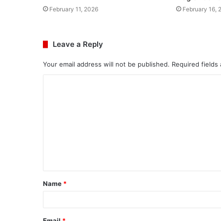
February 16, 
February 11, 2026
Leave a Reply
Your email address will not be published.
Required fields
C
o
m
m
e
n
t
Name
*
*
Email
*