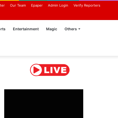
ter
Our Team
Epaper
Admin Login
Verify Reporters
rts
Entertainment
Magic
Others