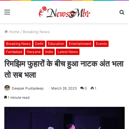
Menu
S
fo
Home
/
Breaking News
Breaking News
Delhi
Education
Entertainment
Events
Faridabad
Haryana
India
Latest News
रिमझिम फुहारों के बीच हुआ नाटक अंत भला
तो सब भला
Deepak Pushpdeep
March 26, 2023
0
1
1 minute read