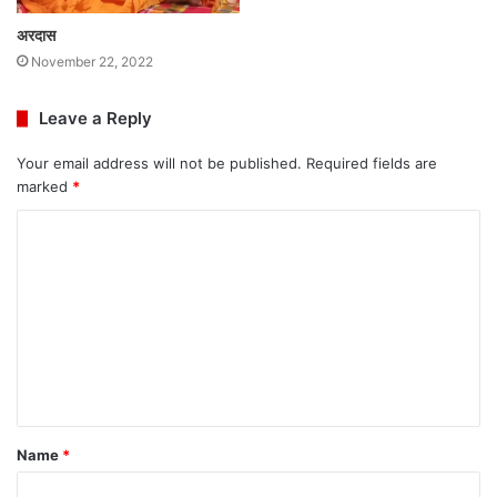
अरदास
November 22, 2022
Leave a Reply
Your email address will not be published.
Required fields are
marked
*
C
o
m
m
e
n
t
Name
*
*