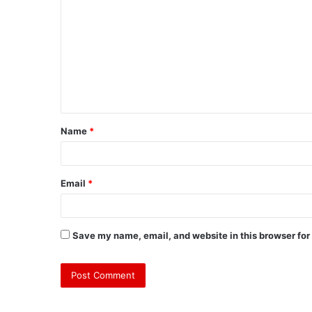
o
m
m
e
n
t
Name
*
*
Email
*
Save my name, email, and website in this browser for