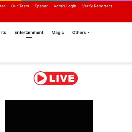
ter
Our Team
Epaper
Admin Login
Verify Reporters
rts
Entertainment
Magic
Others