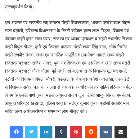
उत्साहवर्धन किया।
इस अवसर पर राष्ट्रीय सह संगठन मंत्री शिवप्रकाश, भाजपा प्रदेशाध्यक्ष मोहन
लाल बड़ौली, हरियाणा विधानसभा के डिप्टी स्पीकर कृष्ण लाल मिड्ढा, विकास एवं
पंचायत मंत्री कृष्ण लाल पंवार, राजस्व एवं आपदा प्रबंधन व शहरी स्थानीय निकाय
मंत्री विपुल गोयल, कृषि एवं किसान कल्याण मंत्री श्याम सिंह राणा, लोक निर्माण
मंत्री रणबीर गंगवा, खाद्य एवं नागरिक आपूर्ति एवं उपभोक्ता मामले राज्य मंत्री
(स्वतंत्र प्रभार) राजेश नागर, युवा सशक्तिकरण एवं उद्यमिता व खेल राज्य मंत्री
(स्वतंत्र प्रभार) गौरव गौतम, पूर्व मंत्री एवं बल्लभगढ़ के विधायक मूलचंद शर्मा,
पटौदी की विधायक बिमला चौधरी, बडख़ल के विधायक धनेश अदलखा, एनआईटी
से विधायक सतीश फागना, नलवा से विधायक रणधीर पनिहार सहित हरियाणा पर्यटन
निगम के एमडी पार्थ गुप्ता, मंडल आयुक्त संजय जून, डीसी आयुष सिन्हा, एमसीएफ
आयुक्त धीरेन्द्र खडग़टा, पुलिस आयुक्त सतेंद्र कुमार गुप्ता, एडीसी सतबीर मान
सहित अन्य अधिकारीगण व गणमान्य लोग मौजूद रहे।
LinkedIn
Tumblr
Pinterest
Reddit
VKontakte
Share via Email
Print