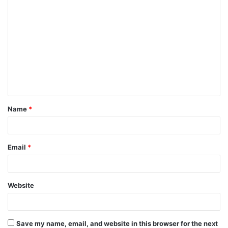
C
o
m
m
e
n
t
Name
*
*
Email
*
Website
Save my name, email, and website in this browser for the next