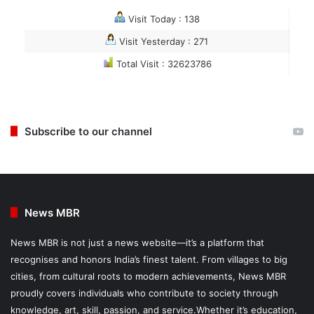
Visit Today : 138
Visit Yesterday : 271
Total Visit : 32623786
Subscribe to our channel
News MBR
News MBR is not just a news website—it’s a platform that
recognises and honors India’s finest talent. From villages to big
cities, from cultural roots to modern achievements, News MBR
proudly covers individuals who contribute to society through
knowledge, art, skill, passion, and service.Whether it’s education,