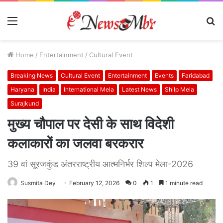
Menu
S
fo
Home
/
Entertainment
/
Cultural Event
Breaking News
Cultural Event
Entertainment
Events
Faridabad
Haryana
India
International Mela
Latest News
Shilp Mela
Surajkund
मुख्य चौपाल पर देसी के साथ विदेशी
कलाकारों का जलवा बरकरार
39 वां सूरजकुंड अंतरराष्ट्रीय आत्मनिर्भर शिल्प मेला-2026
Susmita Dey
February 12, 2026
0
1
1 minute read