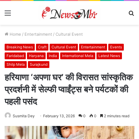
Menu
S
fo
Home
/
Entertainment
/
Cultural Event
Breaking News
Craft
Cultural Event
Entertainment
Events
Faridabad
Haryana
India
International Mela
Latest News
Shilp Mela
Surajkund
हरियाणा ‘अपणा घर’ की विरासत सांस्कृतिक
प्रदर्शनी में सेल्फी प्वाईंट्स बने पर्यटकों की
पहली पसंद
Susmita Dey
February 13, 2026
0
0
2 minutes read