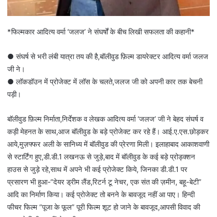
*फिल्मकार आदित्य वर्मा ‘जलज’ ने संघर्षों के बीच लिखी सफलता की कहानी*
● संघर्ष से भरी लंबी यात्रा तय की है,बॉलीवुड फ़िल्म डायरेक्टर आदित्य वर्मा जलज
जी ने।
● लॉकडॉउन में प्रोजेक्ट में लॉस के चलते,जलज जी को अपनी कार तक बेचनी
पड़ी।
बॉलीवुड फ़िल्म निर्माता,निर्देशक व लेखक आदित्य वर्मा ‘जलज’ जी ने बेहद संघर्ष व
कड़ी मेहनत के साथ,आज बॉलीवुड के बड़े प्रोजेक्ट कर रहे हैं। आई.ए.एस.छोड़कर
आये,मुज़फ्फर अली के सानिध्य में बॉलीवुड की प्रेरणा मिली। इलाहाबाद आकाशवाणी
से स्टार्टिंग हुए,डी.डी.1 लखनऊ से जुड़े,बाद में बॉलीवुड के कई बड़े प्रोड्क्शन
हाउस से जुड़े रहे,साथ में अपने भी कई प्रोजेक्ट किये, जिनका डी.डी.1 पर
प्रसारण भी हुआ-“देयर ड्रीम लैंड,रिटर्न टू नेचर, एक संत की ज़मीन, बहू-बेटी”
आदि का निर्माण किया। कई प्रोजेक्ट तो बनने के बावजूद नहीं आ पाए। हिन्दी
फीचर फिल्म “पूजा के फूल” पूरी फिल्म शूट हो जाने के बावजूद,आपसी विवाद की