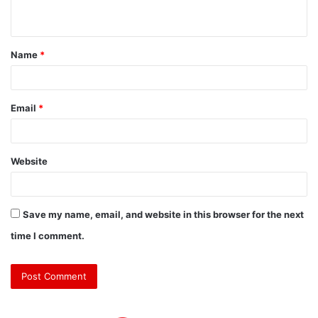
n
t
Name
*
*
Email
*
Website
Save my name, email, and website in this browser for the next
time I comment.