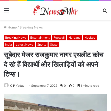
Menu
S
fo
Home
/
Breaking News
Breaking News
Entertainment
Football
Haryana
Hockey
India
Latest News
Sports
State
सूबेदार मेजर राजकुमार नागर एथलीट कोच
दे रहे हैं विद्यार्थी और खिलाड़ियों को अपने
टिप्स।
C P Yadav
September 7, 2022
0
0
1 minute read