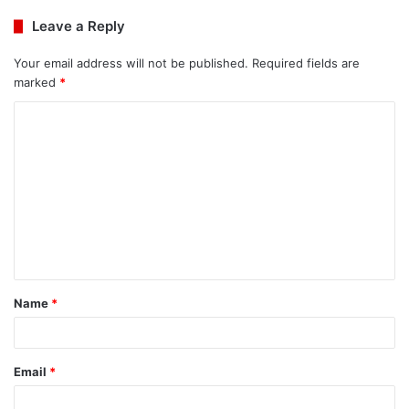
Leave a Reply
Your email address will not be published.
Required fields are
marked
*
C
o
m
m
e
n
t
Name
*
*
Email
*