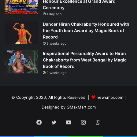
Honour Excellence at Grand Award
Ceremony
1 day ago
Dancer Hiran Chakraborty Honoured with
the Youth Icon Award by Magic Book of
Record
2 weeks ago
Inspirational Personality Award to Hiran
Chakraborty from West Bengal by Magic
Book of Record
2 weeks ago
© Copyright 2026, All Rights Reserved |
newsmbr.com |
Designed by
GMaxMart.com
Facebook
Twitter
YouTube
Instagram
WhatsApp