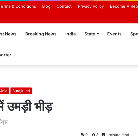
Terms & Conditions
Blog
Contact
Privacy Policy
Become A Rep
est News
Breaking News
India
State
Events
Spo
orter
 Mela
Surajkund
ें उमड़ी भीड़
संगम
0
3
1 minute read