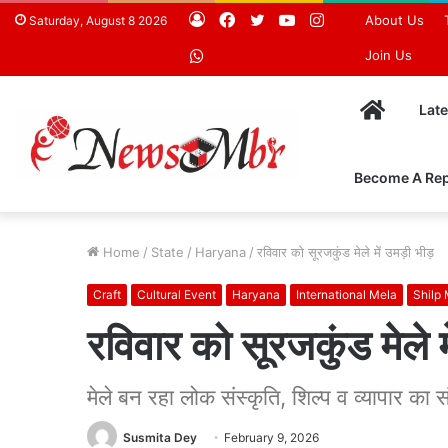
Log
Facebook
Twitter
YouTube
Instagram
About Us
Saturday, August 8 2026
In
WhatsApp
Join Us
Home
Lat
Become A Rep
Home
/
State
/
Haryana
/
रविवार को सूरजकुंड मेले में उमड़ी भीड़
Craft
Cultural Event
Haryana
International Mela
Shilp
रविवार को सूरजकुंड मेले म
मेले बन रहा लोक संस्कृति, शिल्प व व्यापार का 
Susmita Dey
February 9, 2026