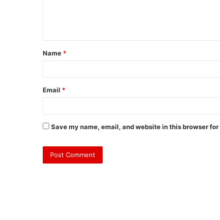
e
n
t
Name
*
*
Email
*
Save my name, email, and website in this browser for