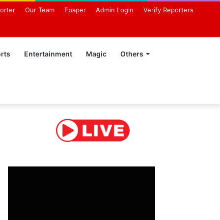
orter
Our Team
Epaper
Admin Login
Verify Reporters
rts
Entertainment
Magic
Others